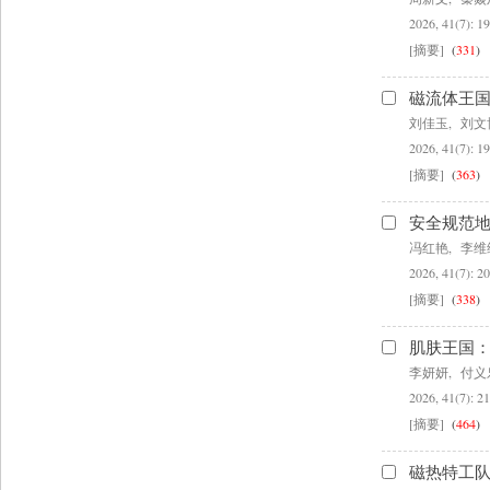
2026, 41(7): 1
[摘要]
(
331
)
磁流体王
刘佳玉,
刘文
2026, 41(7): 1
[摘要]
(
363
)
安全规范地
冯红艳,
李维
2026, 41(7): 2
[摘要]
(
338
)
肌肤王国
李妍妍,
付义
2026, 41(7): 2
[摘要]
(
464
)
磁热特工