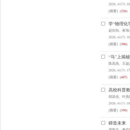
2026, 41(7): 1
[摘要]
(
336
)
学“物理化
赵欣怡,
蒋海
2026, 41(7): 1
[摘要]
(
396
)
“马”上揭秘
陈高燕,
王超
2026, 41(7): 1
[摘要]
(
407
)
高校科普
胡昌佳,
叶燕
2026, 41(7): 1
[摘要]
(
350
)
碲造未来
周新文,
秦焱