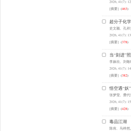
2026, 41(7): 1
[摘要]
(
463
)
超分子化
史文颖,
孔祥
2026, 41(7): 1
[摘要]
(
378
)
当“刻进”
李姝欣,
刘敬
2026, 41(7): 1
[摘要]
(
382
)
悟空遇“妖
张梦莹,
费代
2026, 41(7): 1
[摘要]
(
428
)
毒品江湖
陈肯,
马梓然,