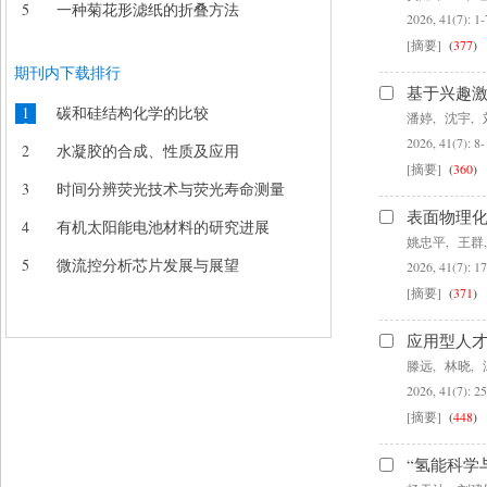
5
一种菊花形滤纸的折叠方法
2026, 41(7): 1-
[摘要]
(
377
)
期刊内下载排行
基于兴趣
1
碳和硅结构化学的比较
潘婷,
沈宇,
2026, 41(7): 8
2
水凝胶的合成、性质及应用
[摘要]
(
360
)
3
时间分辨荧光技术与荧光寿命测量
表面物理化
4
有机太阳能电池材料的研究进展
姚忠平,
王群,
5
微流控分析芯片发展与展望
2026, 41(7): 1
[摘要]
(
371
)
应用型人才
滕远,
林晓,
2026, 41(7): 2
[摘要]
(
448
)
“氢能科学