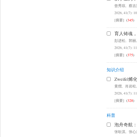
曾秀琼,
蔡吉
2026, 41(7): 1
[摘要]
(
345
)
育人铸魂
彭进松,
郭丽,
2026, 41(7): 1
[摘要]
(
375
)
知识介绍
Zweif
黄熠,
肖岩松,
2026, 41(7): 1
[摘要]
(
328
)
科普
泡舟奇航
张欹淇,
张心