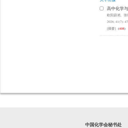
高中化学
欧阳蔚淞,
张
2026, 41(7): 4
[摘要]
(
408
)
中国化学会秘书处