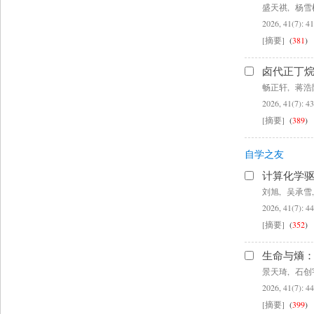
盛天祺,
杨雪
2026, 41(7): 4
[摘要]
(
381
)
卤代正丁烷
畅正轩,
蒋浩
2026, 41(7): 4
[摘要]
(
389
)
自学之友
计算化学驱
刘旭,
吴承雪,
2026, 41(7): 4
[摘要]
(
352
)
生命与熵
景天琦,
石创
2026, 41(7): 4
[摘要]
(
399
)