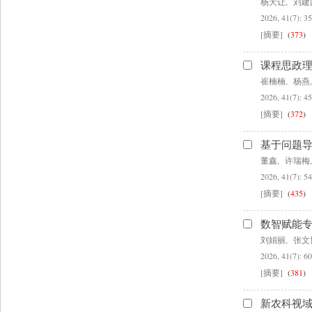
杨天让,
刘建
2026, 41(7): 3
[摘要]
(
373
)
课程思政理
崔楠楠,
杨燕,
2026, 41(7): 4
[摘要]
(
372
)
基于问题
董鑫,
许瑞梅,
2026, 41(7): 5
[摘要]
(
435
)
数智赋能
刘娟丽,
张文
2026, 41(7): 6
[摘要]
(
381
)
新农科视域