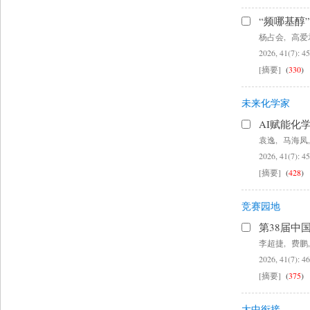
“频哪基醇
杨占会,
高爱
2026, 41(7): 4
[摘要]
(
330
)
未来化学家
AI赋能化
袁逸,
马海凤,
2026, 41(7): 4
[摘要]
(
428
)
竞赛园地
第38届中
李超捷,
费鹏,
2026, 41(7): 4
[摘要]
(
375
)
大中衔接