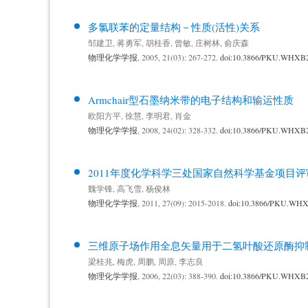
多氯联苯的定量结构－性质(活性)关系
邹建卫
,
蒋勇军
,
胡桂香
,
曾敏
,
庄树林
,
俞庆森
物理化学学报
, 2005, 21(03): 267-272.
doi:10.3866/PKU.WHXB
Armchair型石墨纳米带的电子结构和输运性质
欧阳方平
,
徐慧
,
李明君
,
肖金
物理化学学报
, 2008, 24(02): 328-332.
doi:10.3866/PKU.WHXB
2011年度化学科学三处国家自然科学基金项目
魏学锋
,
高飞雪
,
杨俊林
物理化学学报
, 2011, 27(09): 2015-2018.
doi:10.3866/PKU.WH
三维原子场作用全息矢量用于二氢叶酸还原酶抑制
梁桂兆
,
梅虎
,
周鹏
,
周原
,
李志良
物理化学学报
, 2006, 22(03): 388-390.
doi:10.3866/PKU.WHXB