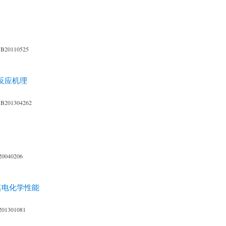
XB20110525
的反应机理
XB201304262
20040206
其电化学性能
201301081