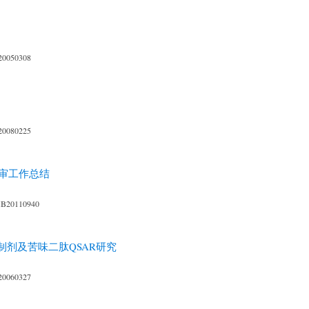
20050308
20080225
评审工作总结
XB20110940
剂及苦味二肽QSAR研究
20060327