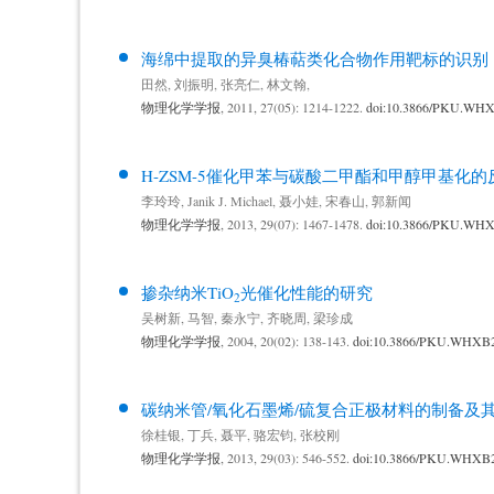
海绵中提取的异臭椿萜类化合物作用靶标的识别
田然
,
刘振明
,
张亮仁
,
林文翰
,
物理化学学报
, 2011, 27(05): 1214-1222.
doi:10.3866/PKU.WH
H-ZSM-5催化甲苯与碳酸二甲酯和甲醇甲基化
李玲玲
,
Janik J. Michael
,
聂小娃
,
宋春山
,
郭新闻
物理化学学报
, 2013, 29(07): 1467-1478.
doi:10.3866/PKU.WH
掺杂纳米TiO
光催化性能的研究
2
吴树新
,
马智
,
秦永宁
,
齐晓周
,
梁珍成
物理化学学报
, 2004, 20(02): 138-143.
doi:10.3866/PKU.WHXB
碳纳米管/氧化石墨烯/硫复合正极材料的制备及
徐桂银
,
丁兵
,
聂平
,
骆宏钧
,
张校刚
物理化学学报
, 2013, 29(03): 546-552.
doi:10.3866/PKU.WHXB