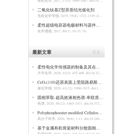
有机化学
, 2017, 37(5): 1069-1087.
doi:10.6023/cjoc201702001
二氧化钛基Z型异质结光催化剂
无机化学学报
, 2019, 35(8): 1321-1339.
doi:10.11862/CJIC.2019.167
柔性超级电容器电极材料与器件研究进展
化学通报
, 2017, 80(1): 10-33, 76.
最新文章
更多
柔性电化学传感器的制备及其在重金属离子现场便携检测中的应用
大学化学
, 2026, 41(5): 455-468.
doi:10.12461/PKU.DXHX202509102
CeO
(110)还原表面上受阻路易斯酸碱对在合成气直接转化中的作用
2
催化学报
, 2020, 41(12): 1906-1915.
doi:10.1016/S1872-2067(20)63627-0
固相萃取-超高效液相色谱-串联质谱法测定水体中4种解热镇痛类药物
色谱
, 2020, 38(12): 1465-1471.
doi:10.3724/SP.J.1123.2020.07002
Polyphosphoester-modified Cellulose Nanocrystals for Stabilizing Pickering Emulsion Polymerization of Styrene
高分子科学
, 2020, 38(8): 1-11.
doi:10.1007/s10118-020-2404-z
基于金属有机骨架材料分散固相萃取-高效液相色谱法检测环境水体中两种磺胺类药物
应用化学
, 2021, 38(2): 236-244.
doi:10.19894/j.issn.1000-0518.200365