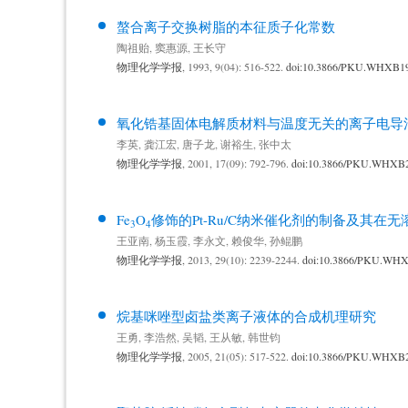
螯合离子交换树脂的本征质子化常数
陶祖贻
,
窦惠源
,
王长守
物理化学学报
, 1993, 9(04): 516-522.
doi:10.3866/PKU.WHXB1
氧化锆基固体电解质材料与温度无关的离子电导
李英
,
龚江宏
,
唐子龙
,
谢裕生
,
张中太
物理化学学报
, 2001, 17(09): 792-796.
doi:10.3866/PKU.WHXB
Fe
O
修饰的Pt-Ru/C纳米催化剂的制备及其
3
4
王亚南
,
杨玉霞
,
李永文
,
赖俊华
,
孙鲲鹏
物理化学学报
, 2013, 29(10): 2239-2244.
doi:10.3866/PKU.WH
烷基咪唑型卤盐类离子液体的合成机理研究
王勇
,
李浩然
,
吴韬
,
王从敏
,
韩世钧
物理化学学报
, 2005, 21(05): 517-522.
doi:10.3866/PKU.WHXB