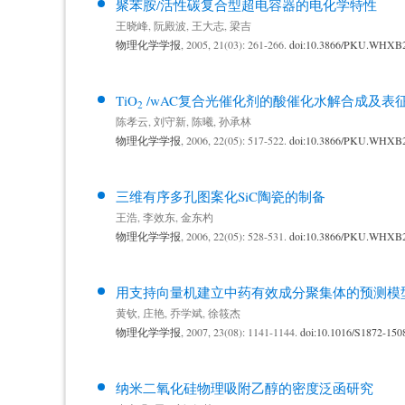
聚苯胺/活性碳复合型超电容器的电化学特性
王晓峰
,
阮殿波
,
王大志
,
梁吉
物理化学学报
, 2005, 21(03): 261-266.
doi:10.3866/PKU.WHXB
TiO
/wAC复合光催化剂的酸催化水解合成及表
2
陈孝云
,
刘守新
,
陈曦
,
孙承林
物理化学学报
, 2006, 22(05): 517-522.
doi:10.3866/PKU.WHXB
三维有序多孔图案化SiC陶瓷的制备
王浩
,
李效东
,
金东杓
物理化学学报
, 2006, 22(05): 528-531.
doi:10.3866/PKU.WHXB
用支持向量机建立中药有效成分聚集体的预测模
黄钦
,
庄艳
,
乔学斌
,
徐筱杰
物理化学学报
, 2007, 23(08): 1141-1144.
doi:10.1016/S1872-150
纳米二氧化硅物理吸附乙醇的密度泛函研究