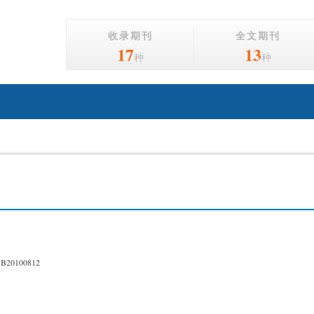
收录期刊
全文期刊
17
13
种
种
XB20100812