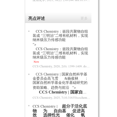
亮点评述
更多
CCS Chemistry：嵌段共聚物自组
装成 “三明治”二维有机材料，实现
纳米级压力传感功能
">
CCS Chemistry：嵌段共聚物自组
装成 “三明治”二维有机材料，实现
纳米级压力传感功能
New
CCS Chemistry
, 2020, 2(0): 1399-1409.
doi:10.31635/ccschem.020.202000297
CCS Chemistry | 国家自然科学基
金委员会高飞雪
&杨俊林
：
国家自然科学基金化学基础研究的
">
资助策略、趋势与前沿
CCS Chemistry | 国家自然科学基金委员会高飞雪
CCS Chemistry
, 2025, 7(10.31635/ccschem.025.202405124): .
CCS Chemistry |
超分子活化底
物
为
自由基
促进高
效
选择性光
催化
氧