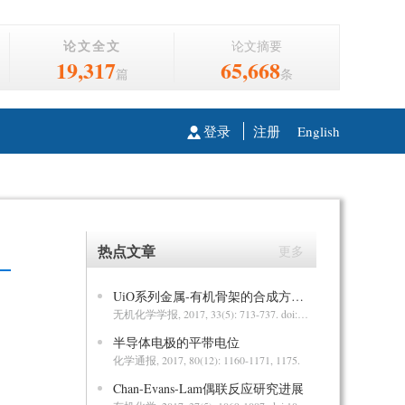
论文全文
论文摘要
19,317
65,668
篇
条
登录
注册
English
热点文章
更多
Hot
UiO系列金属-有机骨架的合成方法与应用
无机化学学报
, 2017, 33(5): 713-737.
doi:10.11862/CJIC.2017.105
半导体电极的平带电位
化学通报
, 2017, 80(12): 1160-1171, 1175.
Chan-Evans-Lam偶联反应研究进展