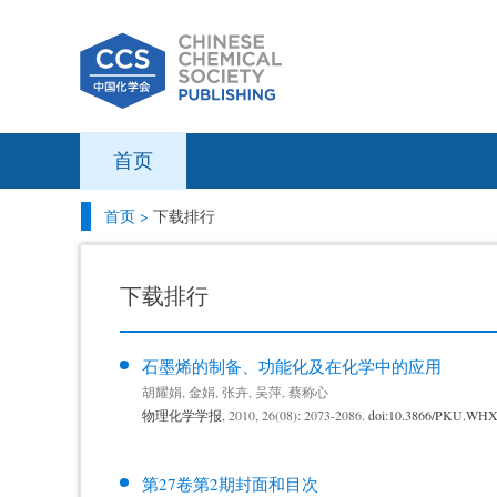
首页
首页 >
下载排行
下载排行
石墨烯的制备、功能化及在化学中的应用
胡耀娟
,
金娟
,
张卉
,
吴萍
,
蔡称心
物理化学学报
, 2010, 26(08): 2073-2086.
doi:10.3866/PKU.WH
第27卷第2期封面和目次