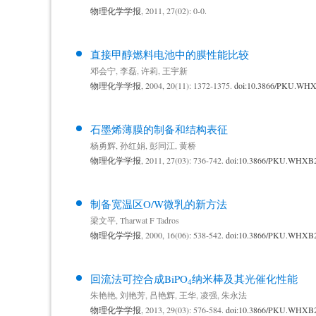
物理化学学报
, 2011, 27(02): 0-0.
直接甲醇燃料电池中的膜性能比较
邓会宁
,
李磊
,
许莉
,
王宇新
物理化学学报
, 2004, 20(11): 1372-1375.
doi:10.3866/PKU.WH
石墨烯薄膜的制备和结构表征
杨勇辉
,
孙红娟
,
彭同江
,
黄桥
物理化学学报
, 2011, 27(03): 736-742.
doi:10.3866/PKU.WHXB
制备宽温区O/W微乳的新方法
梁文平
,
Tharwat F Tadros
物理化学学报
, 2000, 16(06): 538-542.
doi:10.3866/PKU.WHXB
回流法可控合成BiPO
纳米棒及其光催化性能
4
朱艳艳
,
刘艳芳
,
吕艳辉
,
王华
,
凌强
,
朱永法
物理化学学报
, 2013, 29(03): 576-584.
doi:10.3866/PKU.WHXB