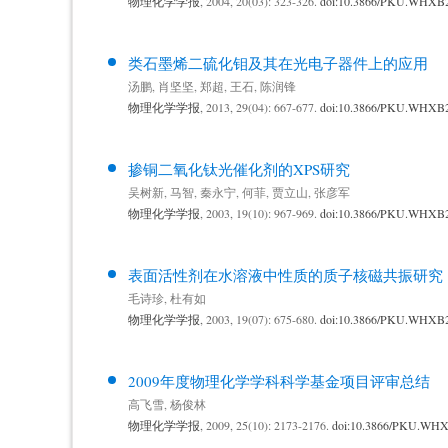
物理化学学报
, 2004, 20(03): 323-326.
doi:10.3866/PKU.WHXB
类石墨烯二硫化钼及其在光电子器件上的应用
汤鹏
,
肖坚坚
,
郑超
,
王石
,
陈润锋
物理化学学报
, 2013, 29(04): 667-677.
doi:10.3866/PKU.WHXB
掺铜二氧化钛光催化剂的XPS研究
吴树新
,
马智
,
秦永宁
,
何菲
,
贾立山
,
张彦军
物理化学学报
, 2003, 19(10): 967-969.
doi:10.3866/PKU.WHXB
表面活性剂在水溶液中性质的质子核磁共振研究
毛诗珍
,
杜有如
物理化学学报
, 2003, 19(07): 675-680.
doi:10.3866/PKU.WHXB
2009年度物理化学学科科学基金项目评审总结
高飞雪
,
杨俊林
物理化学学报
, 2009, 25(10): 2173-2176.
doi:10.3866/PKU.WH