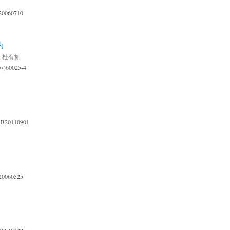
20060710
为
,
杜有如
07)60025-4
XB20110901
20060525