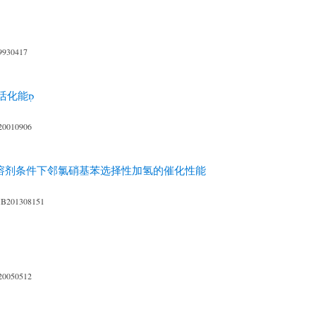
9930417
活化能
20010906
在无溶剂条件下邻氯硝基苯选择性加氢的催化性能
XB201308151
20050512