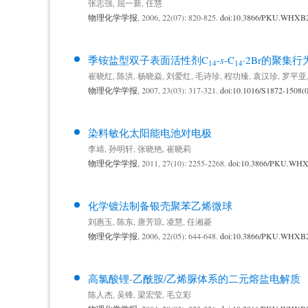
张志强
,
屈一新
,
任慧
物理化学学报
, 2006, 22(07): 820-825.
doi:10.3866/PKU.WHXB
季铵盐型双子表面活性剂C
-
s
-C
·2Br的聚集行
14
14
崔晓红
,
陈洪
,
杨晓焱
,
刘爱红
,
毛诗珍
,
程功臻
,
袁汉珍
,
罗平亚
物理化学学报
, 2007, 23(03): 317-321.
doi:10.1016/S1872-1508(
染料敏化太阳能电池对电极
李靖
,
孙明轩
,
张晓艳
,
崔晓莉
物理化学学报
, 2011, 27(10): 2255-2268.
doi:10.3866/PKU.WH
化学镀法制备银壳聚苯乙烯微球
刘惠玉
,
陈东
,
唐芳琼
,
凌慧
,
任湘菱
物理化学学报
, 2006, 22(05): 644-648.
doi:10.3866/PKU.WHXB
高氯酸锂-乙酰胺/乙烯脲体系的二元熔盐电解质
陈人杰
,
吴锋
,
梁宏莹
,
毛立彩