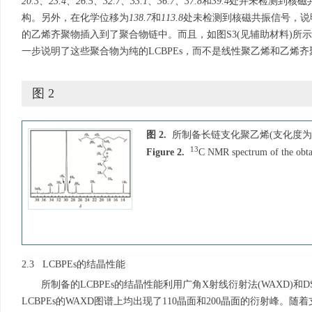
20.3
、
23.4
、
26.5
、
32.7
、
33.1
、
36.7
、
37.8
和
39.4
处并未检测到核磁
构。另外，在化学位移为
138.7
和
113.8
处未检测到核磁共振信号，说
的乙烯齐聚物插入到了聚合物链中。而且，如图S3(见辅助材料)
一步说明了这些聚合物为纯的LCBPEs，而不是线性聚乙烯和乙烯
图 2
图 2.
所制备长链支化聚乙烯(支化度为3.
13
Figure 2.
C NMR spectrum of the obta
2.3 LCBPEs的结晶性能
所制备的LCBPEs的结晶性能利用广角X射线衍射法(WAXD)和
LCBPEs的WAXD图谱上均出现了110晶面和200晶面的衍射峰