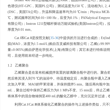
Bruker 400 MHz型核磁共振仪(NMR，德国Bruker公司)，测试
色谱仪(HT-GPC，英国PL公司)，测试温度为150 ℃，流动相为1, 2
(DSC，美国TA公司)，升温和降温速率均为10 ℃/min；Physica MCR
℃，测试频率区间为0.01~100 Hz，应变为0.1%；PANalytical Empyr
有限公司)；Instron 1211型螺杆驱动万能试验机(美国Instron公司)，
厚度为0.01 mm。
Cat.Ⅰ和Cat.Ⅱ是按照文献[
35
-
36
]中提供的方法进行合成的；Et(Ind
烷(MAO，浓度为1.5 mol/L)购自百灵威科技有限公司；乙烯(≥9
量≤0.005%)购自萨恩化学技术(上海)有限公司；其它未进行特
司，且使用前未经进一步纯化。
1.2 乙烯聚合
乙烯聚合是在装有机械搅拌装置的玻璃聚合瓶中进行的。聚合前，
然后将其浸入到70 ℃的油浴中。待温度稳定后，向聚合瓶中通入乙烯
次加入甲苯、MAO的甲苯溶液，并保持搅拌5 min。随后再向瓶中加入C
mL，聚合过程中保持乙烯压力为0.1 MPa不变。15 min后，停
将体系中的混合物倾倒至400 mL的酸化乙醇中，充分沉淀并过滤，
利用Cat.Ⅰ/Cat.Ⅲ体系催化乙烯聚合的操作与上述操作类似，只不过用C