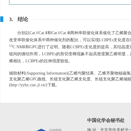
3. 结论
分别以Cat.Ⅰ/Cat.Ⅱ和Cat.Ⅰ/Cat.Ⅲ两种串联催化体系催
改变串联催化体系中两种催化剂的配比，可以实现LCBPEs支化度在0~
13
C NMR和GPC进行了证明。随着LCBPEs支化度的提高，其
链间的缠结作用，LCBPEs的剪切变稀现象不如高密度聚乙烯明显
烯相比，LCBPEs的拉伸强度较低。
辅助材料(Supporting Information)[乙烯均聚结果、乙
支化聚乙烯GPC曲线、长链支化聚乙烯支化度、长链支化聚乙烯储
(
http://yyhx.ciac.jl.cn/
)下载。
中国化学会秘书处
地 址 : 北京市中关村北