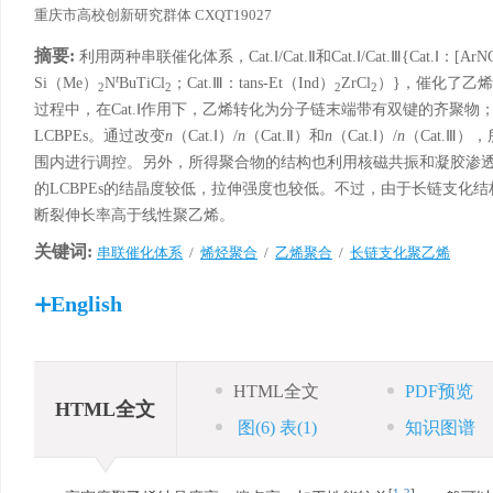
重庆市高校创新研究群体 CXQT19027
摘要:
利用两种串联催化体系，Cat.Ⅰ/Cat.Ⅱ和Cat.Ⅰ/Cat.Ⅲ{Cat.Ⅰ：[ArN
t
Si（Me）
N
BuTiCl
；Cat.Ⅲ：tans-Et（Ind）
ZrCl
）}，催化了乙烯
2
2
2
2
过程中，在Cat.Ⅰ作用下，乙烯转化为分子链末端带有双键的齐聚物；然
LCBPEs。通过改变
n
（Cat.Ⅰ）/
n
（Cat.Ⅱ）和
n
（Cat.Ⅰ）/
n
（Cat.Ⅲ）
围内进行调控。另外，所得聚合物的结构也利用核磁共振和凝胶渗
的LCBPEs的结晶度较低，拉伸强度也较低。不过，由于长链支化结
断裂伸长率高于线性聚乙烯。
关键词:
串联催化体系
/
烯烃聚合
/
乙烯聚合
/
长链支化聚乙烯
English
HTML全文
PDF预览
HTML全文
图
(6)
表
(1)
知识图谱