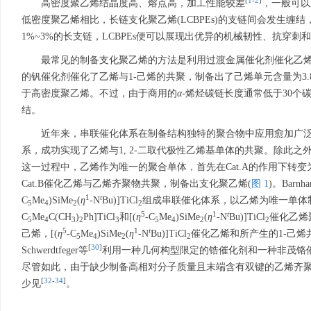
[
1
-
2
]
高密度聚乙烯结晶度高、熔点高，加工性能较差
，一般可以
低密度聚乙烯相比，长链支化聚乙烯(LCBPEs)的支链间会发生
1%~3%的长支链，LCBPEs便可以展现出优异的机械韧性、抗穿刺
最常见的制备支化聚乙烯的方法是利用过渡金属催化剂催化乙
的钒催化剂催化了乙烯与1-己烯的共聚，制备出了己烯单元含量为3.84
于高密度聚乙烯。不过，由于商用的
α
-烯烃碳链长度通常低于30
结。
近年来，串联催化体系在制备结构独特的聚合物中应用愈加广
系，成功实现了乙烯与1, 2-二取代极性乙烯基单体的共聚。除此
这一过程中，乙烯作为唯一的聚合单体，首先在Cat.A的作用下转
Cat.B催化乙烯与乙烯齐聚物共聚，制备出支化聚乙烯(
图 1
)。Barnha
1
t
C
Me
)SiMe
(
η
-N
Bu)]TiCl
组成串联催化体系，以乙烯为唯一单体制
5
4
2
2
5
1
t
C
Me
C(CH
)
Ph]TiCl
和[(
η
-C
Me
)SiMe
(
η
-N
Bu)]TiCl
催化乙烯
5
4
3
2
3
5
4
2
2
5
1
t
己烯，[(
η
-C
Me
)SiMe
(
η
-N
Bu)]TiCl
催化乙烯和所产生的1-己烯
5
4
2
2
[
30
]
Schwerdtfeger等
利用一种几何构型限定的锆催化剂和一种非茂铬
尽管如此，由于缺少制备高相对分子质量且末端含有双键的乙烯齐聚物
[
32
-
34
]
少见
。