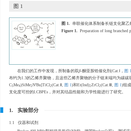
图 1
图 1.
串联催化体系制备长链支化聚乙
Figure 1.
Preparation of long branched p
在我们的工作中发现，所制备的双
β
-酮亚胺锆催化剂(Cat.Ⅰ，
图 
布约为1.3的乙烯齐聚物，且这些乙烯齐聚物的分子链末端均为碳碳
t
C
Me
)SiMe
N
Bu]TiCl
(Cat.Ⅱ,
图 1
)和Et(Ind)
ZrCl
(Cat.Ⅲ,
图 1
)组
5
4
2
2
2
2
支化度可控的LCBPEs，并对其结晶性能和力学性能进行了研究。
1. 实验部分
1.1 仪器和试剂