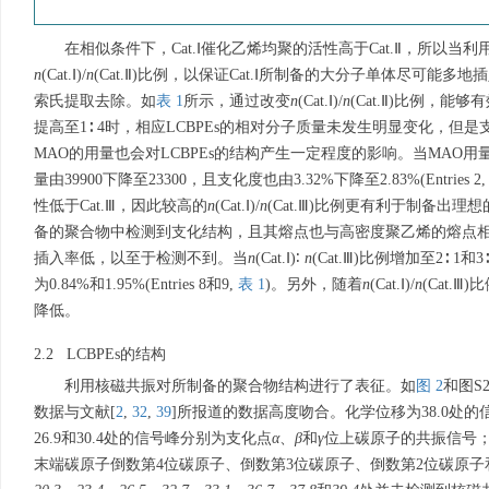
在相似条件下，Cat.Ⅰ催化乙烯均聚的活性高于Cat.Ⅱ，所以当利用Ca
n
(Cat.Ⅰ)/
n
(Cat.Ⅱ)比例，以保证Cat.Ⅰ所制备的大分子单体尽可
索氏提取去除。如
表 1
所示，通过改变
n
(Cat.Ⅰ)/
n
(Cat.Ⅱ)比例，能
提高至1∶ 4时，相应LCBPEs的相对分子质量未发生明显变化，但是支化度由2.
MAO的用量也会对LCBPEs的结构产生一定程度的影响。当MAO用量由6.
量由39900下降至23300，且支化度也由3.32%下降至2.83%(Entries 2,
性低于Cat.Ⅲ，因此较高的
n
(Cat.Ⅰ)/
n
(Cat.Ⅲ)比例更有利于制备出理想的
备的聚合物中检测到支化结构，且其熔点也与高密度聚乙烯的熔点相差
插入率低，以至于检测不到。当
n
(Cat.Ⅰ)∶
n
(Cat.Ⅲ)比例增加至2∶
为0.84%和1.95%(Entries 8和9,
表 1
)。另外，随着
n
(Cat.Ⅰ)/
n
(Cat
降低。
2.2 LCBPEs的结构
利用核磁共振对所制备的聚合物结构进行了表征。如
图 2
和图S
数据与文献[
2
,
32
,
39
]所报道的数据高度吻合。化学位移为38.0处的
26.9和30.4处的信号峰分别为支化点
α
、
β
和
γ
位上碳原子的共振信号
末端碳原子倒数第4位碳原子、倒数第3位碳原子、倒数第2位碳原