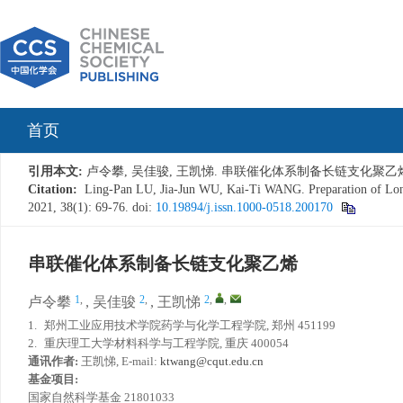
首页
引用本文:
卢令攀, 吴佳骏, 王凯悌. 串联催化体系制备长链支化聚乙烯[J]. 应用
Citation:
Ling-Pan LU, Jia-Jun WU, Kai-Ti WANG. Preparation of Lon
2021, 38(1): 69-76.
doi:
10.19894/j.issn.1000-0518.200170
串联催化体系制备长链支化聚乙烯
1
,
2
,
2
,
,
卢令攀
,
吴佳骏
,
王凯悌
1.
郑州工业应用技术学院药学与化学工程学院, 郑州 451199
2.
重庆理工大学材料科学与工程学院, 重庆 400054
通讯作者:
王凯悌, E-mail:
ktwang@cqut.edu.cn
基金项目:
国家自然科学基金 21801033